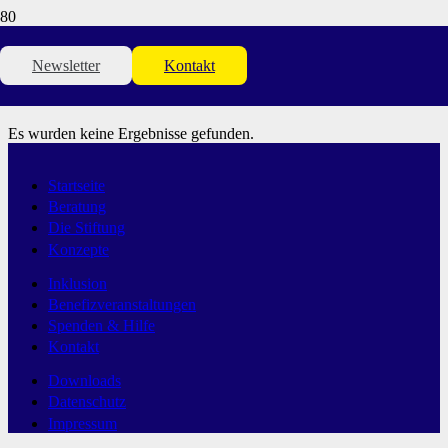
Beiträge von toking
Newsletter
Kontakt
Es wurden keine Ergebnisse gefunden.
Startseite
Beratung
Die Stiftung
Konzepte
Inklusion
Benefizveranstaltungen
Spenden & Hilfe
Kontakt
Downloads
Datenschutz
Impressum